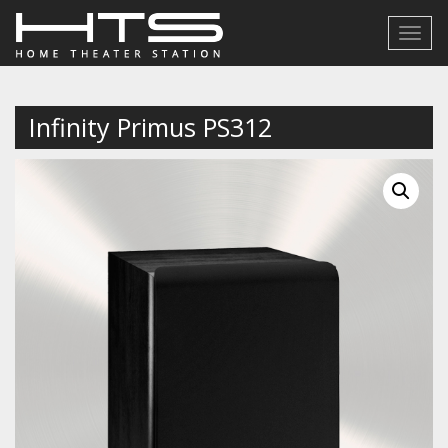
Toggl
navig
Infinity Primus PS312